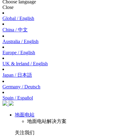
Choose language
Close
Global / English
China / 中文
Australia / English
Europe / English
UK & lreland / English
Japan / 日本語
Germany / Deutsch
Spain / Español
地面电站
地面电站解决方案
关注我们