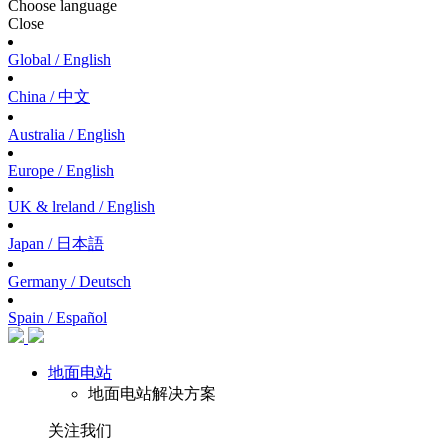
Choose language
Close
Global / English
China / 中文
Australia / English
Europe / English
UK & lreland / English
Japan / 日本語
Germany / Deutsch
Spain / Español
地面电站
地面电站解决方案
关注我们