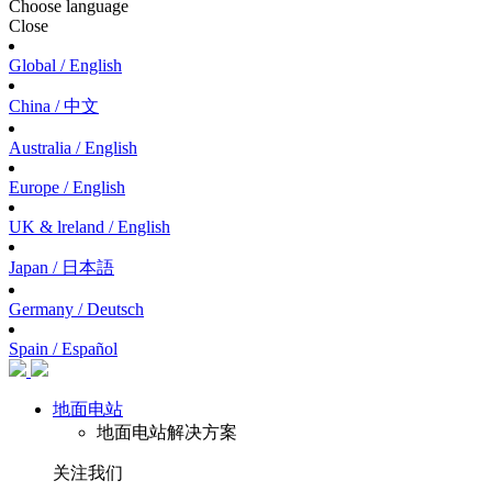
Choose language
Close
Global / English
China / 中文
Australia / English
Europe / English
UK & lreland / English
Japan / 日本語
Germany / Deutsch
Spain / Español
地面电站
地面电站解决方案
关注我们