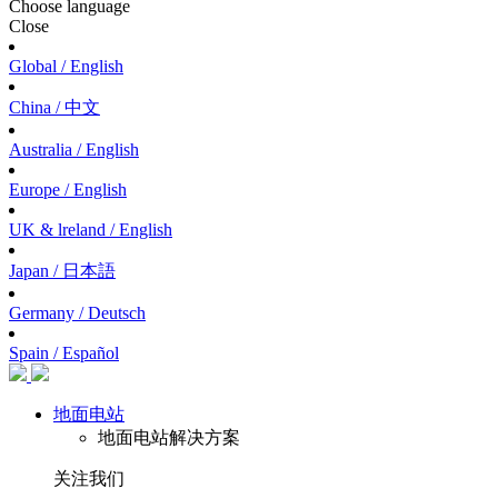
Choose language
Close
Global / English
China / 中文
Australia / English
Europe / English
UK & lreland / English
Japan / 日本語
Germany / Deutsch
Spain / Español
地面电站
地面电站解决方案
关注我们