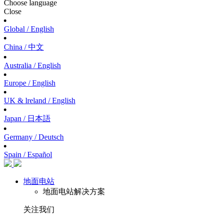
Choose language
Close
Global / English
China / 中文
Australia / English
Europe / English
UK & lreland / English
Japan / 日本語
Germany / Deutsch
Spain / Español
地面电站
地面电站解决方案
关注我们