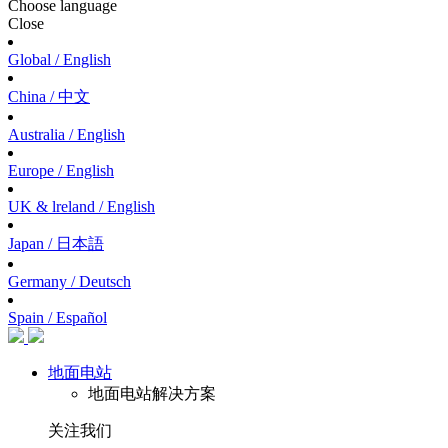
Choose language
Close
Global / English
China / 中文
Australia / English
Europe / English
UK & lreland / English
Japan / 日本語
Germany / Deutsch
Spain / Español
地面电站
地面电站解决方案
关注我们