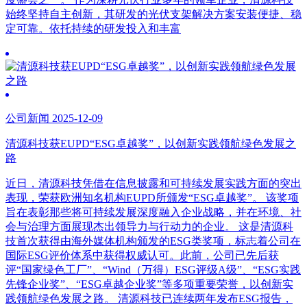
始终坚持自主创新，其研发的光伏支架解决方案安装便捷、稳
定可靠。依托持续的研发投入和丰富
公司新闻 2025-12-09
清源科技获EUPD“ESG卓越奖”，以创新实践领航绿色发展之
路
近日，清源科技凭借在信息披露和可持续发展实践方面的突出
表现，荣获欧洲知名机构EUPD所颁发“ESG卓越奖”。 该奖项
旨在表彰那些将可持续发展深度融入企业战略，并在环境、社
会与治理方面展现杰出领导力与行动力的企业。 这是清源科
技首次获得由海外媒体机构颁发的ESG类奖项，标志着公司在
国际ESG评价体系中获得权威认可。此前，公司已先后获
评“国家绿色工厂”、“Wind（万得）ESG评级A级”、“ESG实践
先锋企业奖”、“ESG卓越企业奖”等多项重要荣誉，以创新实
践领航绿色发展之路。 清源科技已连续两年发布ESG报告，