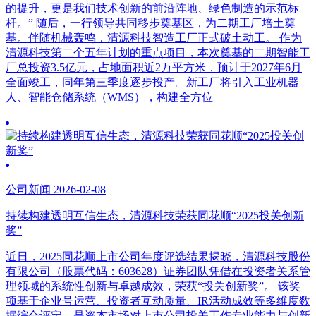
的提升，更是我们技术创新的前沿阵地、绿色制造的示范标
杆。” 随后，一行领导共同移步奠基区，为二期工厂培土奠
基。伴随机械轰鸣，清源科技智造工厂正式破土动工。 作为
清源科技第二个五年计划的重点项目，本次奠基的二期智能工
厂总投资3.5亿元，占地面积近2万平方米，预计于2027年6月
全面竣工，同年第三季度逐步投产。新工厂将引入工业机器
人、智能仓储系统（WMS），构建全方位
公司新闻 2026-02-08
持续构建透明互信生态，清源科技荣获同花顺“2025投关创新
奖”
近日，2025同花顺上市公司年度评选结果揭晓，清源科技股份
有限公司（股票代码：603628）证券团队凭借在投资者关系管
理领域的系统性创新与卓越成效，荣获“投关创新奖”。 该奖
项基于企业号运营、投资者互动质量、IR活动成效等多维度数
据综合评定，是资本市场对上市公司投关工作专业能力与创新