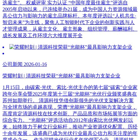
选雇主”。 权威评审 实力认证 “中国年度最佳雇主”评选自
2005年启动以来，已连续举办21届，成为中国人力资源领域最
具公信力与影响力的雇主品牌标杆。本年度评选以“人机共生·
智启未来”为主线，聚焦人工智能时代下企业的创新实践与人
才管理成果，从雇主文化、雇主形象、组织管理、薪酬福利、
成长发展及工作环境六大维度展开全
公司新闻 2026-01-16
荣耀时刻 | 清源科技荣获“光能杯”最具影响力支架企业
1月15日，由碳索·光伏、索比·光伏主办的第七届“碳索”企业家
跨年分享会暨2025年度第十三届“光能杯”光伏行业颁奖盛典在
苏州如期举行。 清源科技凭借创新领先的光伏支架解决方案
与全球市场的卓越表现，荣膺“光能杯”最具影响力支架企业，
高度肯定清源科技在技术创新、产品品质和市场拓展等方面的
综合实力。 “光能杯”评选活动自2012年由索比光伏网发起以
来，始终致力于树立行业标杆，推动产业资源优化配置。历经
十余年发展，该盛典已成为光伏行业最具公信力和关注度的年
度盛会之一。 作为深耕光伏行业多年的领军企业，清源科技