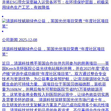
并将ESG理念深度融入运营各环节：在环境保护层面，积极采
用绿色生产工艺，有效降低
公司新闻 2025-12-08
清源科技赋能绿色公益 ，英国光伏项目荣膺 “年度社区项目
奖”
近日，清源科技携手英国合作伙伴共同参与的慈善项目——英
国Keech关怀医院公益光伏电站顺利并网，并在2025年度“爱在
卢顿”评选中成功摘得“年度社区项目奖”。双方通过整合专业
技术与资源优势，为公益事业保驾护航，让清洁能源转化为温
暖生命的可持续力量。 该项目位于英国贝德福德郡，装机容
量为160kW，并网后每年可帮助医院节省约5万英镑能源开
支，这笔资金将全数投入到医院的运营中，让绿色效益切实惠
及需要关怀的群体。 清源科技深耕英国光伏市场已逾十年，
自主研发的光伏支架解决方案及产品已成功应用多个标志性项
目。清源科技对技术和品质的执着追求，不仅赢得合作伙伴高