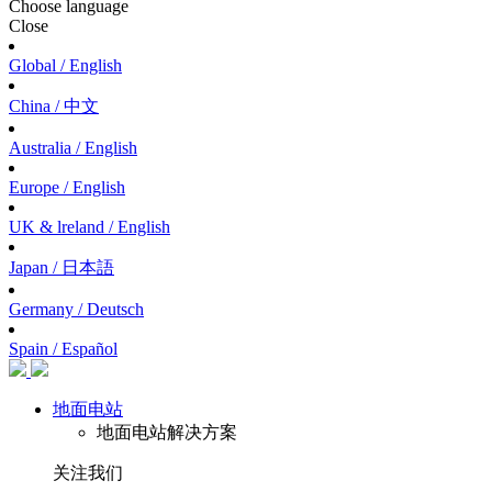
Choose language
Close
Global / English
China / 中文
Australia / English
Europe / English
UK & lreland / English
Japan / 日本語
Germany / Deutsch
Spain / Español
地面电站
地面电站解决方案
关注我们