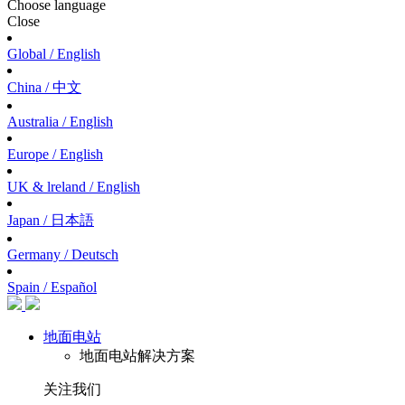
Choose language
Close
Global / English
China / 中文
Australia / English
Europe / English
UK & lreland / English
Japan / 日本語
Germany / Deutsch
Spain / Español
地面电站
地面电站解决方案
关注我们