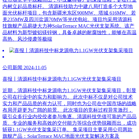
内树立起品质标杆。 清源科技助力中建八局打造多个大型地
面光伏标杆项目，包含新疆米东区900MW、塔城 616MW、若
羌235MW及四川盐源70MW等光伏电站。项目均采用清源科
技旗舰产品易捷大力神SolarTerrace MAC光伏支架系统。该产
品材料为新型镀铝镁锌钢，具备卓越的耐腐蚀性，能够在高温
高热、风沙侵袭等极端
公司新闻 2024-11-05
喜报丨清源科技中标龙源电力1.1GW光伏支架集采项目
近期，清源科技中标龙源电力1.1GW光伏支架集采项目，彰显
公司在行业中的实力和影响力。 此次中标不仅是对公司技术
实力和产品品质的有力认可，同时也为公司在中国市场的战略
布局开辟更为广阔的前景。 此次项目的竞标过程异常激烈，
吸引众多行业内佼佼者参与角逐。清源科技凭借可靠的产品品
质、专业的服务和高效的交付能力等综合优势脱颖而出，成功
斩获1.1GW光伏支架集采订单。 集采项目主要采用公司两款
旗舰产品：SolarTerrace MAC地面光伏支架解决方案及