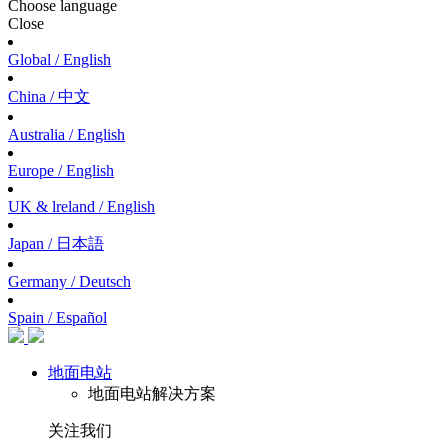
Choose language
Close
Global / English
China / 中文
Australia / English
Europe / English
UK & lreland / English
Japan / 日本語
Germany / Deutsch
Spain / Español
地面电站
地面电站解决方案
关注我们