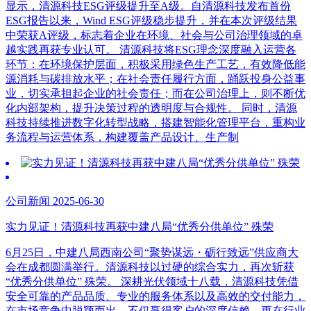
显示，清源科技ESG评级提升至A级。自清源科技发布首份
ESG报告以来，Wind ESG评级稳步提升，并在本次评级结果
中荣获A评级，标志着企业在环境、社会与公司治理领域的卓
越实践再获专业认可。 清源科技将ESG理念深度融入运营各
环节：在环境保护层面，积极采用绿色生产工艺，有效降低能
源消耗与碳排放水平；在社会责任履行方面，踊跃投身公益事
业，切实承担起企业的社会责任；而在公司治理上，则不断优
化内部架构，提升决策过程的透明度与合规性。 同时，清源
科技持续推进数字化转型战略，搭建智能化管理平台，重构业
务流程与运营体系，构建覆盖产品设计、生产制
公司新闻 2025-06-30
实力见证！清源科技再获中建八局“优秀分供单位” 殊荣
6月25日，中建八局西南公司“聚势谋远・砺行致远”供应商大
会在成都圆满举行。清源科技以过硬的综合实力，再次斩获
“优秀分供单位” 殊荣。 深耕光伏领域十八载，清源科技凭借
安全可靠的产品品质、专业的服务体系以及高效的交付能力，
在市场竞争中脱颖而出，不仅赢得客户的深度信赖，更在行业