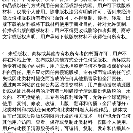
作品或以任何方式利用任何全部或部分内容。用户可下载版权
材料，仅限个人使用。除非版权法另有明确许可，否则未经清
源股份和版权所有者的书面许可，不得复制、传播、转发、出
版下载的材料或将下载材料使用于商业目的。针对允许复制、
传播或出版的版权材料，用户不得更改或删除作者归属、商标
文字或版权声明。用户承诺下载版权材料不获得任何所有权。
C. 未经版权、商标或其他专有权所有者的书面许可，用户不
得在网站上传、发布或以其他方式公开任何受版权、商标或其
他专有权保护的材料，用户应承担鉴定任何不受版权保护的材
料的责任。用户应对因任何侵犯版权、专有权而造成的任何损
失或因此类材料提交而造成的任何其他损害承担全部责任。
通过向本网站的任何公共区域提交材料，用户自动授权清源股
份或保证此类材料的所有者已明确授予清源股份免版税的、永
久的、不可撤销的、非专有的权利和许可，允许在全球范围内
使用、复制、修改、改编、出版、翻译和传播（全部或部分）
此类材料和/或以任何形式将此类材料融入其他作品、媒体或
目前已知或后期版权期限内开发的相关技术；用户也允许任何
其他用户访问、查看、保存或复制此类材料，仅限个人使用。
用户特此授予清源股份权利，可编辑、复制、发布和传播其在