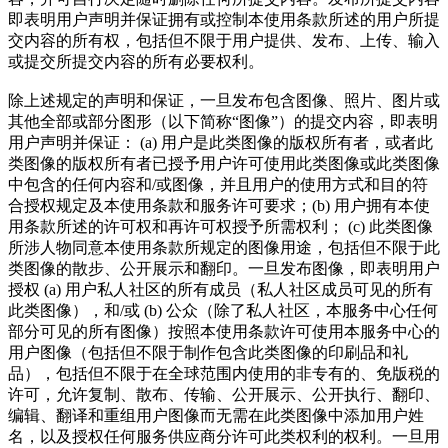
即表明用户声明并保证拥有或控制本使用条款所述的用户所提
交内容的所有权，包括但不限于用户提供、发布、上传、输入
或提交所提交内容的所有必要权利。
除上述规定的声明和保证，一旦发布包含图像、照片、图片或
其他全部或部分图形（以下简称“图像”）的提交内容，即表明
用户声明并保证： (a) 用户是此类图像的版权所有者，或者此
类图像的版权所有者已授予用户许可使用此类图像或此类图像
中包含的任何内容和/或图像，并且用户的使用方式和目的符
合授权规定及本使用条款和服务许可要求；(b) 用户拥有本使
用条款所述的许可权和再许可权授予所需权利； (c) 此类图像
所涉人物同意本使用条款所规定的图像用途，包括但不限于此
类图像的散步、公开展示和翻印。一旦发布图像，即表明用户
授权 (a) 用户私人社区的所有成员（私人社区成员可见的所有
此类图像），和/或 (b) 公众（除了私人社区，本服务中心任何
部分可见的所有图像）按照本使用条款许可使用本服务中心的
用户图像（包括但不限于制作包含此类图像的印刷品和礼
品），包括但不限于在全球范围内使用的非专有的、免版税的
许可，允许复制、散布、传输、公开展示、公开执行、翻印、
编辑、翻译和重组用户图像而无需在此类图像中添加用户姓
名，以及授权任何服务供应商分许可此类权利的权利。一旦用