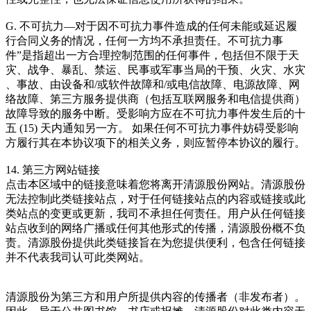
G. 不可抗力—对于因不可抗力事件造成的任何未能或延迟履
行合同义务的情况，任何一方均不承担责任。不可抗力事
件”是指超出一方合理控制范围的任何事件，包括但不限于天
灾、战争、暴乱、禁运、民事或军事当局的干预、火灾、水灾
、事故、由设备和/或软件故障和/或电信故障、电源故障、网
络故障、第三方服务提供商（包括互联网服务和电信提供商）
故障导致的服务中断。受影响方应在不可抗力事件发生后的十
五 (15) 天内通知另一方。 如果任何不可抗力事件妨碍受影响
方履行其在本协议项下的相关义务，则应暂停本协议的履行。
14. 第三方网站链接
点击本区域中的链接意味着您将离开清源股份网站。清源股份
无法控制此类链接站点，对于任何链接站点的内容或链接或此
类站点的变更或更新，我司不承担任何责任。用户从任何链接
站点收到的网络广播或任何其他形式的传播，清源股份概不负
责。清源股份提供此类链接旨在为您提供便利，包含任何链接
并不代表我司认可此类网站。
清源股份为第三方和用户所提供内容的传播者（非发布者）。