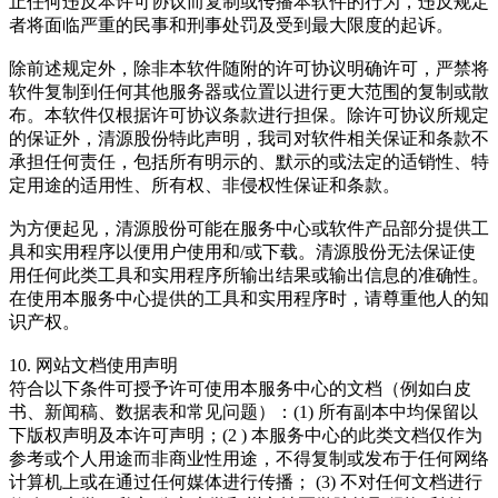
止任何违反本许可协议而复制或传播本软件的行为，违反规定
者将面临严重的民事和刑事处罚及受到最大限度的起诉。
除前述规定外，除非本软件随附的许可协议明确许可，严禁将
软件复制到任何其他服务器或位置以进行更大范围的复制或散
布。本软件仅根据许可协议条款进行担保。除许可协议所规定
的保证外，清源股份特此声明，我司对软件相关保证和条款不
承担任何责任，包括所有明示的、默示的或法定的适销性、特
定用途的适用性、所有权、非侵权性保证和条款。
为方便起见，清源股份可能在服务中心或软件产品部分提供工
具和实用程序以便用户使用和/或下载。清源股份无法保证使
用任何此类工具和实用程序所输出结果或输出信息的准确性。
在使用本服务中心提供的工具和实用程序时，请尊重他人的知
识产权。
10. 网站文档使用声明
符合以下条件可授予许可使用本服务中心的文档（例如白皮
书、新闻稿、数据表和常见问题）：(1) 所有副本中均保留以
下版权声明及本许可声明；(2 ) 本服务中心的此类文档仅作为
参考或个人用途而非商业性用途，不得复制或发布于任何网络
计算机上或在通过任何媒体进行传播； (3) 不对任何文档进行