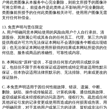
户将此类图像从本服务中心完全删除，则前文所授予的图像许
可将立即终止， 前提条件是此类终止不影响用户完全删除此
类图像前所授予的任何此类图像相关许可。使用用户图像无需
支付任何补偿金。
13. 免责声明与责任限定
A. 用户明确同意本网站使用的风险由用户个人自行承担。清
源股份、其附属公司或其各自的任何员工、代理、第三方内容
提供商或许可方均无法保证本网站不会遇到服务中断或出现错
误；也无法保证本网站使用所获得的结果或本网站所提供的任
何信息、服务或商品的准确性、可靠性或内容。
B. 本网站按“原样”提供，不提供任何形式的明示或默示保
证，包括但不限于所有权保证或适销性或特定用途适用性默示
保证，但本协议适用法律所默示的、无法排除、约束或更改的
保证除外。
C. 本免责声明适用于因任何性能故障、错误、遗漏、中断、
删除、缺陷、操作或传输延迟、计算机病毒、通信线路故障、
盗窃或破坏或未经授权的访问及违约、侵权行为、疏忽或任何
其他诉讼引发的记录变更或使用而造成的任何损害或伤害。用
户明确同意，对于其他用户或第三方的诽谤、冒犯或非法行为