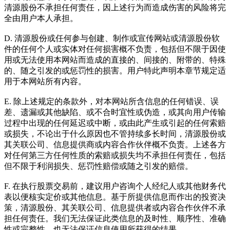
清源股份不承担任何责任，因上述行为而造成伤害的风险将完
全由用户本人承担。
D. 清源股份或任何参与创建、制作或宣传网站或清源股份软
件的任何个人或实体对任何损害概不负责，包括但不限于因使
用或无法使用本网站而造成的直接的、间接的、附带的、特殊
的、随之引发的或惩罚性的损害。用户特此声明本章节规定适
用于本网站所有内容。
E. 除上述规定的条款外，对本网站所含信息的任何错误、误
差、遗漏或其他缺陷、或不合时宜性或伪造，或其向用户传输
过程中出现的任何延迟或中断，或由此产生或引起的任何索赔
或损失，不论出于什么原因也不管持续多长时间，清源股份或
其关联公司、信息提供商或内容合作伙伴概不负责。上述各方
对任何第三方任何性质的索赔或损失均不承担任何责任，包括
但不限于利润损失、惩罚性赔偿或随之引发的赔偿。
F. 在执行股票交易前，建议用户咨询个人经纪人或其他财务代
表以便核实定价或其他信息。基于所提供信息而作出的投资决
策，清源股份、其关联公司、信息提供者或内容合作伙伴不承
担任何责任。我们无法保证此类信息的及时性、顺序性、准确
性或完整性，也无法保证信息使用所获得的结果。