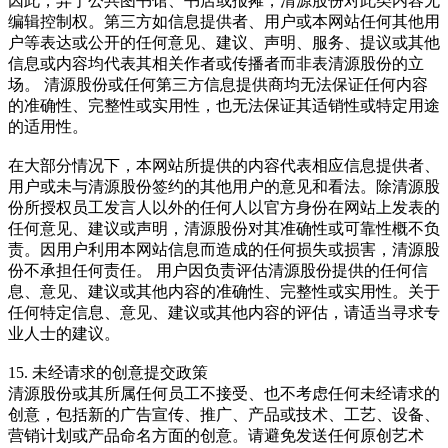
因此，异于公共图书馆、书店或报摊，清源股份对此类内容无
编辑控制权。第三方如信息提供者、用户或本网站任何其他用
户等表达或公开的任何意见、建议、声明、服务、提议或其他
信息或内容均代表其相关作者或传播者而非表清源股份的立
场。 清源股份或任何第三方信息提供商均无法保证任何内容
的准确性、完整性或实用性，也无法保证其适销性或特定用途
的适用性。
在大部分情况下，本网站所提供的内容代表相应信息提供者、
用户或未与清源股份签约的其他用户的意见和看法。除清源股
份所授权员工发言人以外的任何人以官方身份在网站上发表的
任何意见、建议或声明，清源股份对其准确性或可靠性概不负
责。因用户利用本网站信息而造成的任何损失或损害，清源股
份不承担任何责任。 用户因负责评估清源股份提供的任何信
息、意见、建议或其他内容的准确性、完整性或实用性。关于
任何特定信息、意见、建议或其他内容的评估，请适当寻求专
业人士的建议。
15. 未经请求的创意提交政策
清源股份或其所属任何员工不接受、也不考虑任何未经请求的
创意，包括新的广告宣传、推广、产品或技术、工艺、设备、
营销计划或产品命名方面的创意。请避免发送任何原创艺术