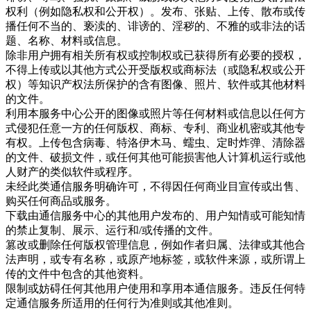
权利（例如隐私权和公开权）。发布、张贴、上传、散布或传
播任何不当的、亵渎的、诽谤的、淫秽的、不雅的或非法的话
题、名称、材料或信息。
除非用户拥有相关所有权或控制权或已获得所有必要的授权，
不得上传或以其他方式公开受版权或商标法（或隐私权或公开
权）等知识产权法所保护的含有图像、照片、软件或其他材料
的文件。
利用本服务中心公开的图像或照片等任何材料或信息以任何方
式侵犯任意一方的任何版权、商标、专利、商业机密或其他专
有权。上传包含病毒、特洛伊木马、蠕虫、定时炸弹、清除器
的文件、破损文件，或任何其他可能损害他人计算机运行或他
人财产的类似软件或程序。
未经此类通信服务明确许可，不得因任何商业目宣传或出售、
购买任何商品或服务。
下载由通信服务中心的其他用户发布的、用户知情或可能知情
的禁止复制、展示、运行和/或传播的文件。
篡改或删除任何版权管理信息，例如作者归属、法律或其他合
法声明，或专有名称，或原产地标签，或软件来源，或所谓上
传的文件中包含的其他资料。
限制或妨碍任何其他用户使用和享用本通信服务。违反任何特
定通信服务所适用的任何行为准则或其他准则。