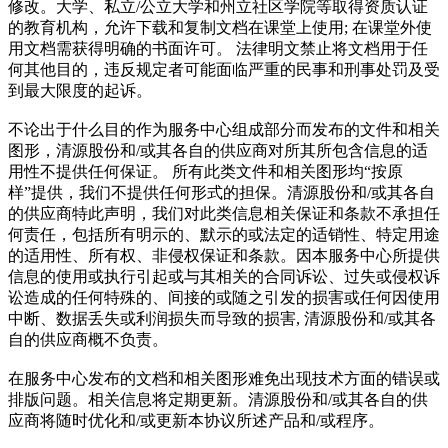
修改。大学、私立/公立大学和州立社区学院等取得资质认证
的教育机构，允许下载和复制文档在课堂上使用; 在课堂外使
用文档需获得明确的书面许可。 法律明文禁止将文档用于任
何其他目的，违反规定者可能面临严重的民事和刑事处罚及受
到最大限度的起诉。
不论出于什么目的作为服务中心组成部分而发布的文件和相关
图形，清源股份和/或其各自的供应商对所其所包含信息的适
用性不提供任何保证。 所有此类文件和相关图形均“按原
样”提供，我们不提供任何形式的担保。清源股份和/或其各自
的供应商特此声明，我们对此类信息相关保证和条款不承担任
何责任，包括所有明示的、默示的或法定的适销性、特定用途
的适用性、所有权、非侵权保证和条款。因本服务中心所提供
信息的使用或执行引起或与其相关的合同诉讼、过失或侵权诉
讼造成的任何特殊的、间接的或随之引发的损害或任何因使用
中断、数据丢失或利润损失而导致的损害, 清源股份和/或其各
自的供应商概不负责。
在服务中心发布的文档和相关图形难免出现技术方面的错误或
排版问题。相关信息将定期更新。清源股份和/或其各自的供
应商将随时优化和/或更新本协议所述产品和/或程序。