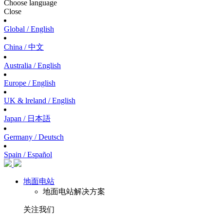
Choose language
Close
Global / English
China / 中文
Australia / English
Europe / English
UK & lreland / English
Japan / 日本語
Germany / Deutsch
Spain / Español
地面电站
地面电站解决方案
关注我们