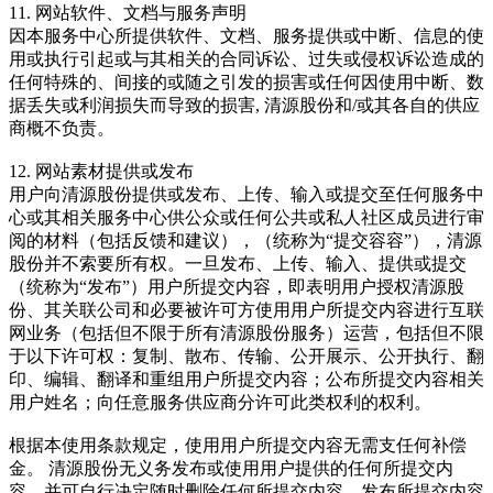
11. 网站软件、文档与服务声明
因本服务中心所提供软件、文档、服务提供或中断、信息的使
用或执行引起或与其相关的合同诉讼、过失或侵权诉讼造成的
任何特殊的、间接的或随之引发的损害或任何因使用中断、数
据丢失或利润损失而导致的损害, 清源股份和/或其各自的供应
商概不负责。
12. 网站素材提供或发布
用户向清源股份提供或发布、上传、输入或提交至任何服务中
心或其相关服务中心供公众或任何公共或私人社区成员进行审
阅的材料（包括反馈和建议），（统称为“提交容容”），清源
股份并不索要所有权。一旦发布、上传、输入、提供或提交
（统称为“发布”）用户所提交内容，即表明用户授权清源股
份、其关联公司和必要被许可方使用用户所提交内容进行互联
网业务（包括但不限于所有清源股份服务）运营，包括但不限
于以下许可权：复制、散布、传输、公开展示、公开执行、翻
印、编辑、翻译和重组用户所提交内容；公布所提交内容相关
用户姓名；向任意服务供应商分许可此类权利的权利。
根据本使用条款规定，使用用户所提交内容无需支任何补偿
金。 清源股份无义务发布或使用用户提供的任何所提交内
容，并可自行决定随时删除任何所提交内容。发布所提交内容