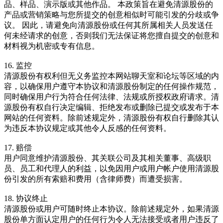
品、样品、演示版或其他作品。 本政策旨在避免清源股份的
产品或营销策略与您所提交的创意相似时可能引发的分歧或争
议。 因此，请避免向清源股份或任何其所属相关人员发送任
何未经请求的创意，否则我们无法保证将您擅自提交的创意和
材料视为机密或专有信息。
16. 监控
清源股份有权利但无义务监控本网站聊天室和论坛等区域的内
容，以确保用户遵守本协议和清源股份制定的任何操作规范，
同时确保用户行为符合任何法律、法规或所授权政府请求。清
源股份有权自行决定编辑、拒绝发布或删除已提交或发布于本
网站的任何资料。除前述规定外，清源股份有权自行删除其认
为违反本协议规定或其他令人反感的任何资料。
17. 赔偿
用户同意维护清源股份、其关联公司及其相关董事、高级职
员、员工和代理人的利益，以免因用户或用户帐户使用清源股
份引发的所有索赔和费用（含律师费）而遭受损害。
18. 协议终止
清源股份或用户可随时终止本协议。除前述规定外，如果清源
股份单方面认定用户的任何行为令人无法接受或者用户违反了