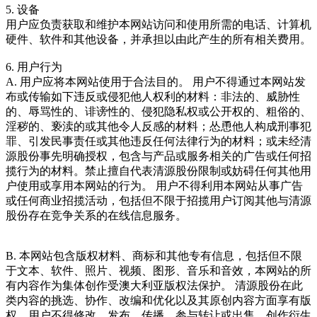
5. 设备
用户应负责获取和维护本网站访问和使用所需的电话、计算机
硬件、软件和其他设备，并承担以由此产生的所有相关费用。
6. 用户行为
A. 用户应将本网站使用于合法目的。 用户不得通过本网站发
布或传输如下违反或侵犯他人权利的材料：非法的、威胁性
的、辱骂性的、诽谤性的、侵犯隐私权或公开权的、粗俗的、
淫秽的、亵渎的或其他令人反感的材料；怂恿他人构成刑事犯
罪、引发民事责任或其他违反任何法律行为的材料；或未经清
源股份事先明确授权，包含与产品或服务相关的广告或任何招
揽行为的材料。禁止擅自代表清源股份限制或妨碍任何其他用
户使用或享用本网站的行为。 用户不得利用本网站从事广告
或任何商业招揽活动，包括但不限于招揽用户订阅其他与清源
股份存在竞争关系的在线信息服务。
B. 本网站包含版权材料、商标和其他专有信息，包括但不限
于文本、软件、照片、视频、图形、音乐和音效，本网站的所
有内容作为集体创作受澳大利亚版权法保护。 清源股份在此
类内容的挑选、协作、改编和优化以及其原创内容方面享有版
权。用户不得修改、发布、传播、参与转让或出售、创作衍生