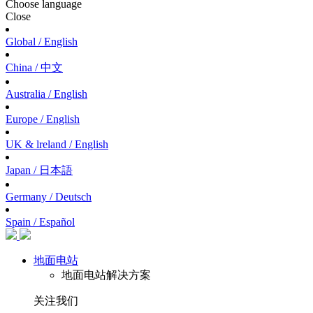
Choose language
Close
Global / English
China / 中文
Australia / English
Europe / English
UK & lreland / English
Japan / 日本語
Germany / Deutsch
Spain / Español
地面电站
地面电站解决方案
关注我们