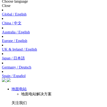
Choose language
Close
Global / English
China / 中文
Australia / English
Europe / English
UK & lreland / English
Japan / 日本語
Germany / Deutsch
Spain / Español
地面电站
地面电站解决方案
关注我们